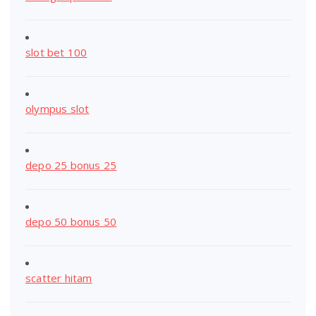
slot bet 100
olympus slot
depo 25 bonus 25
depo 50 bonus 50
scatter hitam