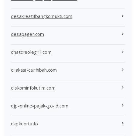
desakreatifbangkomukti.com
desapager.com
dhatcreolegrill.com
dilakasi-cairhibah.com
diskominfokutim.com
djp-online-pajak-go-id.com
dkpkepri.info