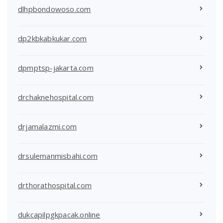
dlhpbondowoso.com
dp2kbkabkukar.com
dpmptsp-jakarta.com
drchaknehospital.com
drjamalazmi.com
drsulemanmisbahi.com
drthorathospital.com
dukcapilpgkpacak.online