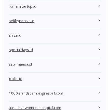
rumahstartup.id
selfhypnosis.id
shiza.id
specialdays.id
ssb-maesa.id
trakin.id
1000islandscampingresort.com
aaradhyawomenshospital.com