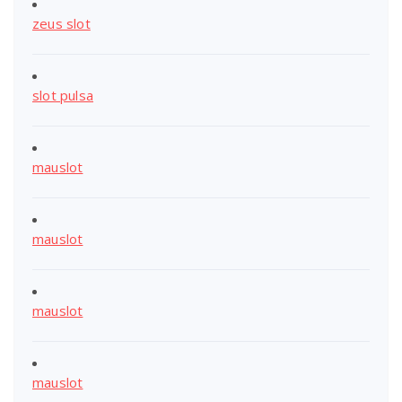
zeus slot
slot pulsa
mauslot
mauslot
mauslot
mauslot