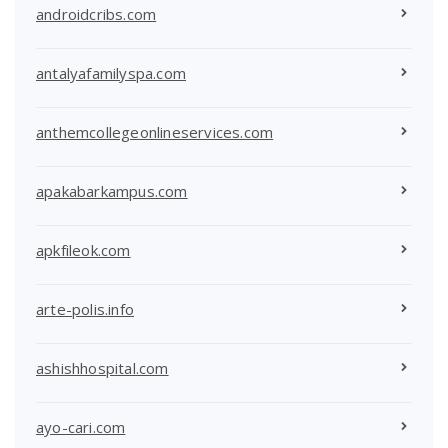
androidcribs.com
antalyafamilyspa.com
anthemcollegeonlineservices.com
apakabarkampus.com
apkfileok.com
arte-polis.info
ashishhospital.com
ayo-cari.com