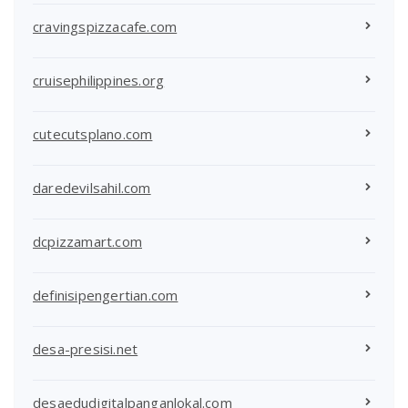
cravingspizzacafe.com
cruisephilippines.org
cutecutsplano.com
daredevilsahil.com
dcpizzamart.com
definisipengertian.com
desa-presisi.net
desaedudigitalpanganlokal.com