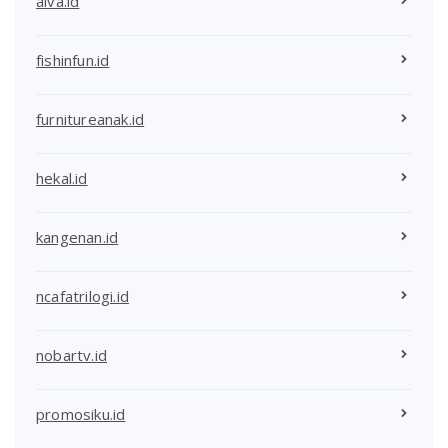
aiva.id
fishinfun.id
furnitureanak.id
hekal.id
kangenan.id
ncafatrilogi.id
nobartv.id
promosiku.id