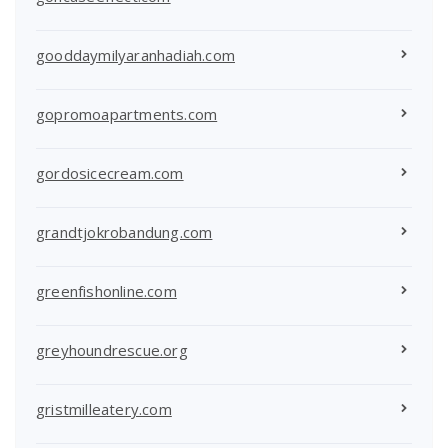
gooddaymilyaranhadiah.com
gopromoapartments.com
gordosicecream.com
grandtjokrobandung.com
greenfishonline.com
greyhoundrescue.org
gristmilleatery.com