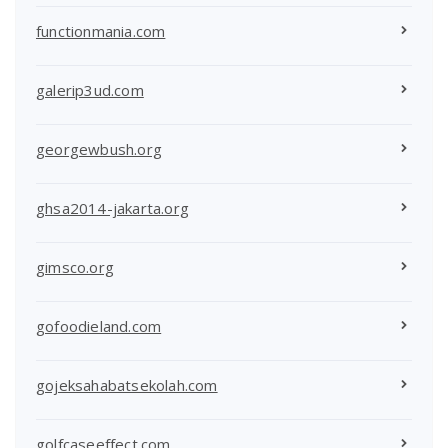
functionmania.com
galerip3ud.com
georgewbush.org
ghsa2014-jakarta.org
gimsco.org
gofoodieland.com
gojeksahabatsekolah.com
golfcaseeffect.com