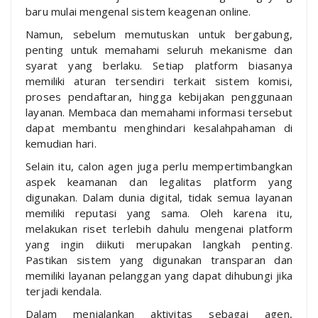
baru mulai mengenal sistem keagenan online.
Namun, sebelum memutuskan untuk bergabung,
penting untuk memahami seluruh mekanisme dan
syarat yang berlaku. Setiap platform biasanya
memiliki aturan tersendiri terkait sistem komisi,
proses pendaftaran, hingga kebijakan penggunaan
layanan. Membaca dan memahami informasi tersebut
dapat membantu menghindari kesalahpahaman di
kemudian hari.
Selain itu, calon agen juga perlu mempertimbangkan
aspek keamanan dan legalitas platform yang
digunakan. Dalam dunia digital, tidak semua layanan
memiliki reputasi yang sama. Oleh karena itu,
melakukan riset terlebih dahulu mengenai platform
yang ingin diikuti merupakan langkah penting.
Pastikan sistem yang digunakan transparan dan
memiliki layanan pelanggan yang dapat dihubungi jika
terjadi kendala.
Dalam menjalankan aktivitas sebagai agen,