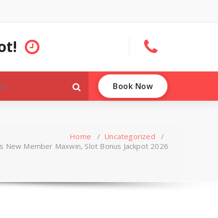
ot!
Book Now
Home
/
Uncategorized
/
us New Member Maxwin, Slot Bonus Jackpot 2026