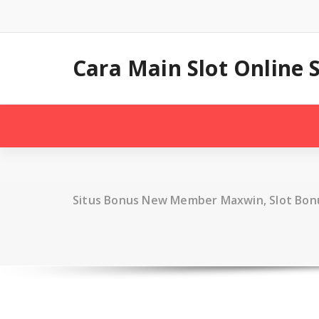
Skip
to
content
Cara Main Slot Online 
Situs Bonus New Member Maxwin, Slot Bonu