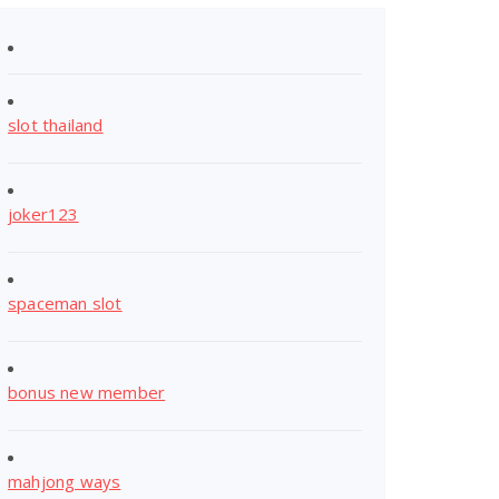
slot thailand
joker123
spaceman slot
bonus new member
mahjong ways