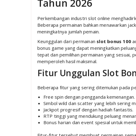
Tahun 2026
Perkembangan industri slot online menghadirk
Beberapa permainan bahkan menawarkan jackpo
meningkatnya jumlah pemain.
Keunggulan dari permainan
slot bonus 100
ad
bonus game yang dapat meningkatkan peluan
tepat dan pemilihan permainan yang sesuai, p
memperoleh hasil maksimal.
Fitur Unggulan Slot Bo
Beberapa fitur yang sering ditemukan pada 
Free spin dengan pengganda kemenangan.
Simbol wild dan scatter yang lebih sering m
Jackpot progresif dengan hadiah fantastis.
RTP tinggi yang mendukung peluang menan
Bonus harian dan event spesial untuk mem
Fitur-fitur tersebut membuat permainan sem