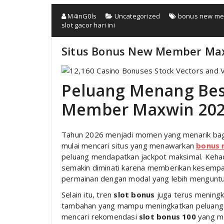
M4inG0ls
Uncategorized
bonus new m
slot gacor hari ini
Situs Bonus New Member Maxw
Peluang Menang Bes
Member Maxwin 20
Tahun 2026 menjadi momen yang menarik bagi 
mulai mencari situs yang menawarkan
bonus
peluang mendapatkan jackpot maksimal. Keha
semakin diminati karena memberikan kesemp
permainan dengan modal yang lebih mengunt
Selain itu, tren
slot bonus
juga terus meningk
tambahan yang mampu meningkatkan peluang k
mencari rekomendasi
slot bonus 100
yang me