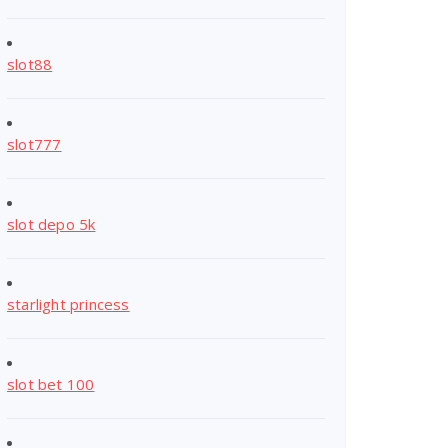
slot88
slot777
slot depo 5k
starlight princess
slot bet 100