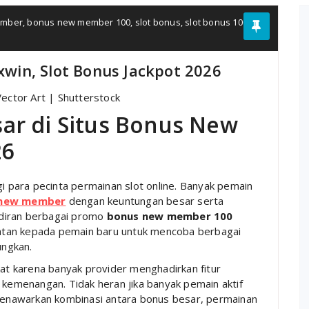
ember
,
bonus new member 100
,
slot bonus
,
slot bonus 100
,
in, Slot Bonus Jackpot 2026
ar di Situs Bonus New
26
para pecinta permainan slot online. Banyak pemain
 new member
dengan keuntungan besar serta
diran berbagai promo
bonus new member 100
atan kepada pemain baru untuk mencoba berbagai
ungkan.
at karena banyak provider menghadirkan fitur
emenangan. Tidak heran jika banyak pemain aktif
nawarkan kombinasi antara bonus besar, permainan