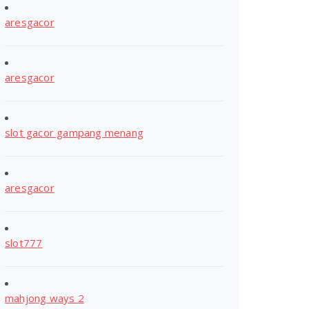
aresgacor
aresgacor
slot gacor gampang menang
aresgacor
slot777
mahjong ways 2