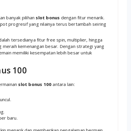
an banyak pilihan
slot bonus
dengan fitur menarik.
t progresif yang nilainya terus bertambah seiring
alah tersedianya fitur free spin, multiplier, hingga
g meraih kemenangan besar. Dengan strategi yang
emain memiliki kesempatan lebih besar untuk
nus 100
permainan
slot bonus 100
antara lain:
uncul.
g.
ber baru.
akin menarik dan memberikan pengalaman bermain