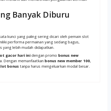
yang Banyak Diburu
ata kunci yang paling sering dicari oleh pemain slot
miliki performa permainan yang sedang bagus,
s yang lebih mudah didapatkan.
lot gacor hari ini
dengan promo
bonus new
da. Dengan memanfaatkan
bonus new member 100
,
slot bonus
tanpa harus mengeluarkan modal besar.