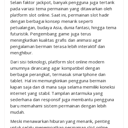
Selain faktor jackpot, banyak pengguna juga tertarik
pada variasi tema permainan yang ditawarkan oleh
platform slot online. Saat ini, permainan slot hadir
dengan berbagai konsep menarik seperti
petualangan, budaya Asia, dunia fantasi, hingga tema
futuristik. Pengembang game juga terus
meningkatkan kualitas grafis dan animasi agar
pengalaman bermain terasa lebih interaktif dan
menghibur.
Dari sisi teknologi, platform slot online modern
umumnya dirancang agar kompatibel dengan
berbagai perangkat, termasuk smartphone dan
tablet. Hal ini memungkinkan pengguna bermain
kapan saja dan di mana saja selama memiliki koneksi
internet yang stabil. Tampilan antarmuka yang
sederhana dan responsif juga membantu pengguna
baru memahami sistem permainan dengan lebih
mudah.
Meski menawarkan hiburan yang menarik, penting
untuk selalu menempatkan permainan slot online