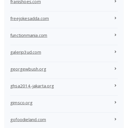
franishoes.com
freejokesadda.com
functionmania.com
galerip3ud.com
georgewbush.org
ghsa2014-jakarta.org
gimsco.org
gofoodieland.com