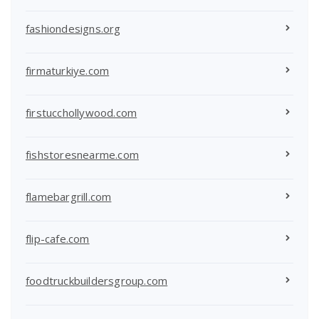
fashiondesigns.org
firmaturkiye.com
firstucchollywood.com
fishstoresnearme.com
flamebargrill.com
flip-cafe.com
foodtruckbuildersgroup.com