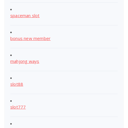
spaceman slot
bonus new member
mahjong ways
slot88
slot777