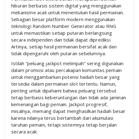
hiburan berbasis sistem digital yang menggunakan
mekanisme acak untuk menentukan hasil permainan.
Sebagian besar platform modern menggunakan
teknologi Random Number Generator atau RNG
untuk memastikan setiap putaran berlangsung
secara independen dan tidak dapat diprediksi.
Artinya, setiap hasil permainan bersifat acak dan
tidak dipengaruhi oleh putaran sebelumnya.
Istilah “peluang jackpot melimpah” sering digunakan
dalam promosi atau percakapan komunitas pemain
untuk menggambarkan potensi hadiah besar yang
tersedia dalam permainan slot tertentu. Namun,
penting untuk dipahami bahwa peluang tersebut
tetap berbasis keberuntungan dan tidak ada jaminan
kemenangan bagi pemain. Jackpot progresif,
misalnya, memang dapat menghasilkan hadiah besar
karena nilainya terus bertambah dari akumulasi
taruhan pemain, tetapi sistemnya tetap berjalan
secara acak.