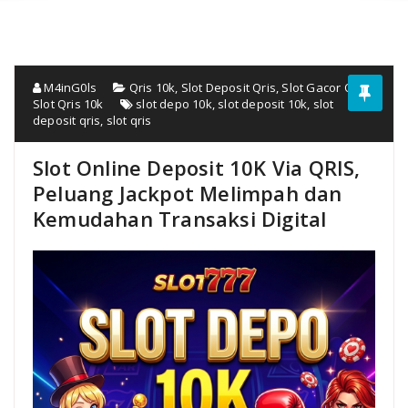
M4inG0ls
Qris 10k
,
Slot Deposit Qris
,
Slot Gacor Qris
,
Slot Qris 10k
slot depo 10k
,
slot deposit 10k
,
slot
deposit qris
,
slot qris
Slot Online Deposit 10K Via QRIS,
Peluang Jackpot Melimpah dan
Kemudahan Transaksi Digital