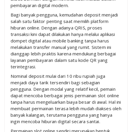
pembayaran digital modern.
Bagi banyak pengguna, kemudahan deposit menjadi
salah satu faktor penting saat memilih platform
hiburan online. Dengan adanya QRIS, proses
transaksi kini dapat dilakukan hanya melalui aplikasi
dompet digital atau mobile banking tanpa harus
melakukan transfer manual yang rumit. Sistem ini
dianggap lebih praktis karena mendukung berbagai
layanan pembayaran dalam satu kode QR yang
terintegrasi.
Nominal deposit mulai dari 10 ribu rupiah juga
menjadi daya tarik tersendiri bagi sebagian
pengguna. Dengan modal yang relatif kecil, pemain
dapat mencoba berbagai jenis permainan slot online
tanpa harus mengeluarkan biaya besar di awal. Hal ini
membuat permainan terasa lebih mudah diakses oleh
banyak kalangan, terutama pengguna yang hanya
ingin mencoba hiburan digital secara santai.
Permainan slot online sendiri merupakan bentuk