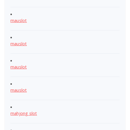
mauslot
mauslot
mauslot
mauslot
mahjong slot