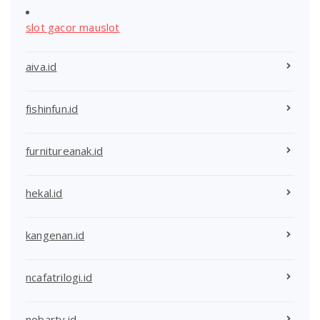
slot gacor mauslot
aiva.id
fishinfun.id
furnitureanak.id
hekal.id
kangenan.id
ncafatrilogi.id
nobartv.id