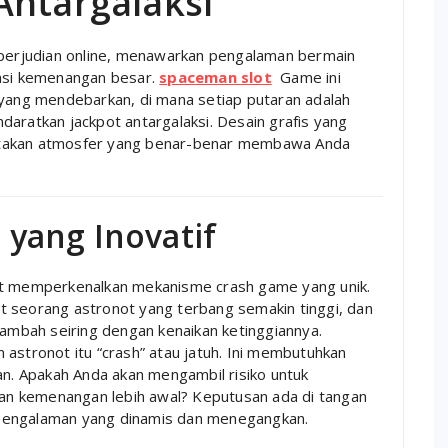
 Antargalaksi
a perjudian online, menawarkan pengalaman bermain
ensi kemenangan besar.
spaceman slot
Game ini
ang mendebarkan, di mana setiap putaran adalah
daratkan jackpot antargalaksi. Desain grafis yang
ptakan atmosfer yang benar-benar membawa Anda
yang Inovatif
lot memperkenalkan mekanisme crash game yang unik.
hat seorang astronot yang terbang semakin tinggi, dan
mbah seiring dengan kenaikan ketinggiannya.
astronot itu “crash” atau jatuh. Ini membutuhkan
an. Apakah Anda akan mengambil risiko untuk
n kemenangan lebih awal? Keputusan ada di tangan
pengalaman yang dinamis dan menegangkan.