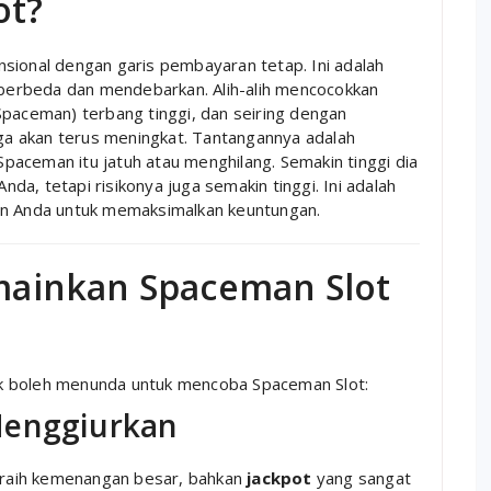
ot?
sional dengan garis pembayaran tetap. Ini adalah
erbeda dan mendebarkan. Alih-alih mencocokkan
Spaceman) terbang tinggi, dan seiring dengan
a akan terus meningkat. Tantangannya adalah
aceman itu jatuh atau menghilang. Semakin tinggi dia
a, tetapi risikonya juga semakin tinggi. Ini adalah
an Anda untuk memaksimalkan keuntungan.
ainkan Spaceman Slot
k boleh menunda untuk mencoba Spaceman Slot:
Menggiurkan
raih kemenangan besar, bahkan
jackpot
yang sangat