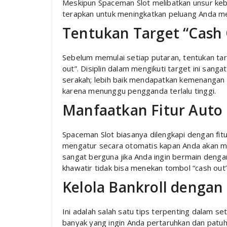
Meskipun Spaceman Slot melibatkan unsur ke
terapkan untuk meningkatkan peluang Anda m
Tentukan Target “Cash
Sebelum memulai setiap putaran, tentukan ta
out”. Disiplin dalam mengikuti target ini sanga
serakah; lebih baik mendapatkan kemenangan 
karena menunggu pengganda terlalu tinggi.
Manfaatkan Fitur Auto
Spaceman Slot biasanya dilengkapi dengan fitu
mengatur secara otomatis kapan Anda akan me
sangat berguna jika Anda ingin bermain dengan
khawatir tidak bisa menekan tombol “cash out
Kelola Bankroll dengan 
Ini adalah salah satu tips terpenting dalam se
banyak yang ingin Anda pertaruhkan dan patu