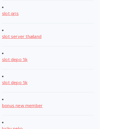
slot qris
slot server thailand
slot depo 5k
slot depo 5k
bonus new member
lucky neko