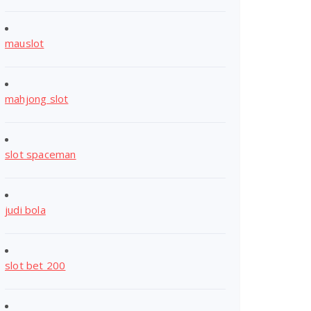
mauslot
mahjong slot
slot spaceman
judi bola
slot bet 200