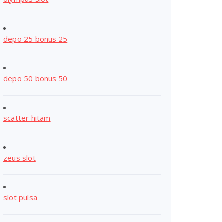
depo 25 bonus 25
depo 50 bonus 50
scatter hitam
zeus slot
slot pulsa