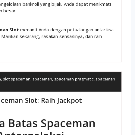
gelolaan bankroll yang bijak, Anda dapat menikmati
n besar.
man Slot
menanti Anda dengan petualangan antariksa
. Mainkan sekarang, rasakan sensasinya, dan raih
n
,
slot spaceman
,
spaceman
,
spaceman pragmatic
,
spaceman
ceman Slot: Raih Jackpot
a Batas Spaceman