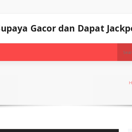
Supaya Gacor dan Dapat Jackp
Search
for: