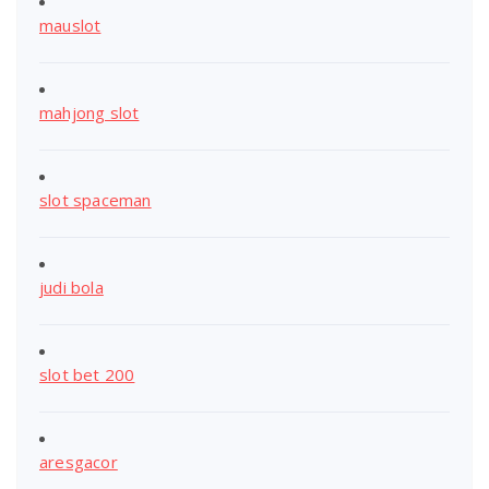
mauslot
mahjong slot
slot spaceman
judi bola
slot bet 200
aresgacor