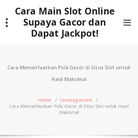
Skip
Cara Main Slot Online
to
content
Supaya Gacor dan
Dapat Jackpot!
Cara Memanfaatkan Pola Gacor di Situs Slot untuk
Hasil Maksimal
Home
/
Uncategorized
/
Cara Memanfaatkan Pola Gacor di Situs Slot untuk Hasil
Maksimal