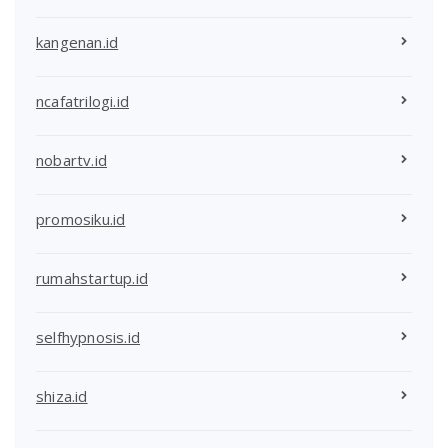
kangenan.id
ncafatrilogi.id
nobartv.id
promosiku.id
rumahstartup.id
selfhypnosis.id
shiza.id