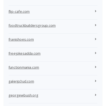
flip-cafe.com
foodtruckbuildersgroup.com
franishoes.com
freejokesadda.com
functionmania.com
galerip3ud.com
georgewbush.org