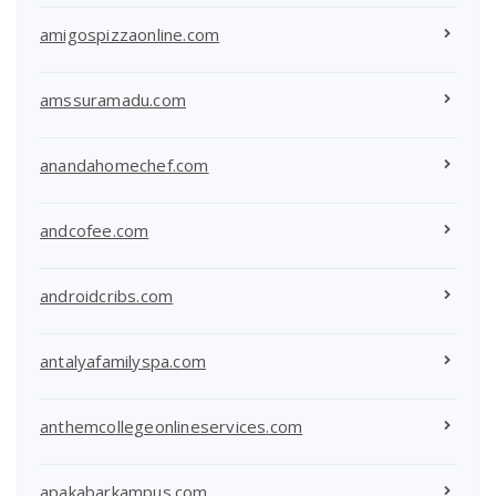
amigospizzaonline.com
amssuramadu.com
anandahomechef.com
andcofee.com
androidcribs.com
antalyafamilyspa.com
anthemcollegeonlineservices.com
apakabarkampus.com