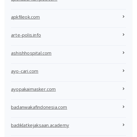
apkfileok.com
arte-polis.info
ashishhospital.com
ayo-cari.com
ayopakaimasker.com
badanwakafindonesia.com
badiklatkejaksaan.academy