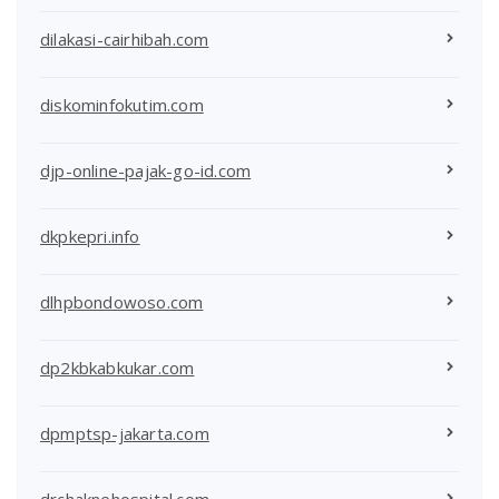
dilakasi-cairhibah.com
diskominfokutim.com
djp-online-pajak-go-id.com
dkpkepri.info
dlhpbondowoso.com
dp2kbkabkukar.com
dpmptsp-jakarta.com
drchaknehospital.com