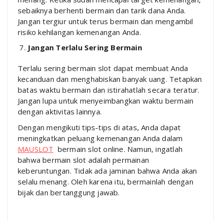
sebaiknya berhenti bermain dan tarik dana Anda.
Jangan tergiur untuk terus bermain dan mengambil
risiko kehilangan kemenangan Anda.
Jangan Terlalu Sering Bermain
Terlalu sering bermain slot dapat membuat Anda
kecanduan dan menghabiskan banyak uang. Tetapkan
batas waktu bermain dan istirahatlah secara teratur.
Jangan lupa untuk menyeimbangkan waktu bermain
dengan aktivitas lainnya.
Dengan mengikuti tips-tips di atas, Anda dapat
meningkatkan peluang kemenangan Anda dalam
MAUSLOT
bermain slot online. Namun, ingatlah
bahwa bermain slot adalah permainan
keberuntungan. Tidak ada jaminan bahwa Anda akan
selalu menang. Oleh karena itu, bermainlah dengan
bijak dan bertanggung jawab.