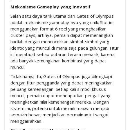
Mekanisme Gameplay yang Inovatif
Salah satu daya tarik utama dari Gates of Olympus
adalah mekanisme gameplay-nya yang unik. Slot ini
menggunakan format 6 reel yang menghasilkan
cluster pays; artinya, pemain dapat memenangkan
hadiah dengan mencocokkan simbol-simbol yang
identik yang muncul di mana saja pada gulungan. Fitur
ini membuat setiap putaran terasa menarik, karena
ada banyak kemungkinan kombinasi yang dapat
muncul.
Tidak hanya itu, Gates of Olympus juga dilengkapi
dengan fitur pengganda yang dapat meningkatkan
peluang kemenangan. Setiap kali simbol khusus
muncul, pemain dapat mendapatkan pengali yang
meningkatkan nilai kemenangan mereka. Dengan
sistem ini, potensi untuk meraih maxwin menjadi
semakin besar, menjadikan permainan ini sangat
menggairahkan.