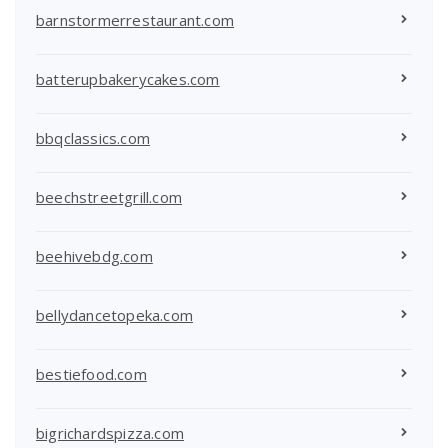
barnstormerrestaurant.com
batterupbakerycakes.com
bbqclassics.com
beechstreetgrill.com
beehivebdg.com
bellydancetopeka.com
bestiefood.com
bigrichardspizza.com