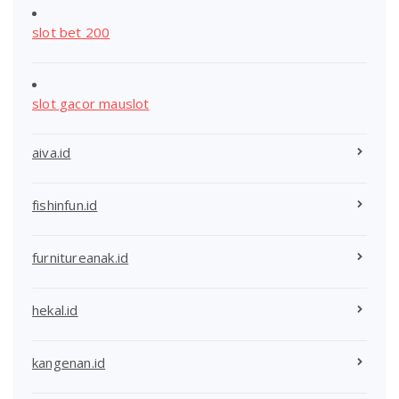
slot bet 200
slot gacor mauslot
aiva.id
fishinfun.id
furnitureanak.id
hekal.id
kangenan.id