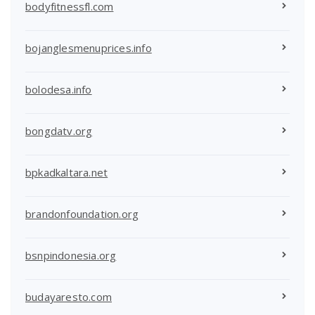
bodyfitnessfl.com
bojanglesmenuprices.info
bolodesa.info
bongdatv.org
bpkadkaltara.net
brandonfoundation.org
bsnpindonesia.org
budayaresto.com