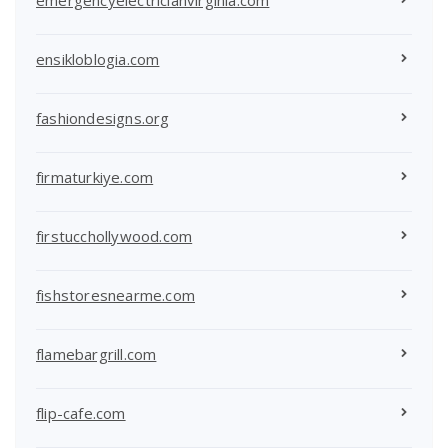
ensikloblogia.com
fashiondesigns.org
firmaturkiye.com
firstucchollywood.com
fishstoresnearme.com
flamebargrill.com
flip-cafe.com