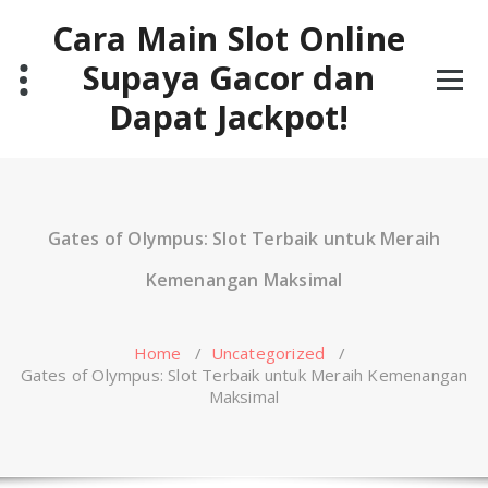
Skip
Cara Main Slot Online
to
content
Supaya Gacor dan
Dapat Jackpot!
Gates of Olympus: Slot Terbaik untuk Meraih
Kemenangan Maksimal
Home
/
Uncategorized
/
Gates of Olympus: Slot Terbaik untuk Meraih Kemenangan
Maksimal