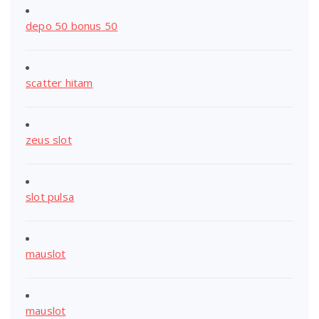
depo 50 bonus 50
scatter hitam
zeus slot
slot pulsa
mauslot
mauslot