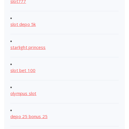
slot777
slot depo 5k
starlight princess
slot bet 100
olympus slot
depo 25 bonus 25