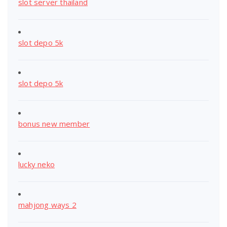
slot server thailand
slot depo 5k
slot depo 5k
bonus new member
lucky neko
mahjong ways 2