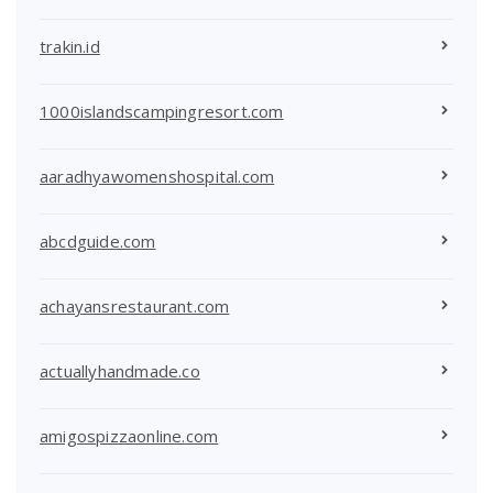
trakin.id
1000islandscampingresort.com
aaradhyawomenshospital.com
abcdguide.com
achayansrestaurant.com
actuallyhandmade.co
amigospizzaonline.com