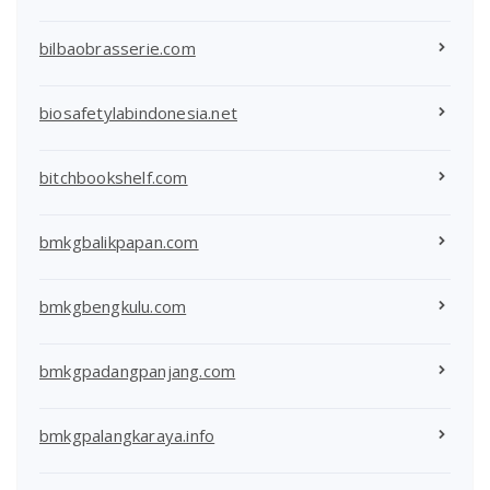
bilbaobrasserie.com
biosafetylabindonesia.net
bitchbookshelf.com
bmkgbalikpapan.com
bmkgbengkulu.com
bmkgpadangpanjang.com
bmkgpalangkaraya.info