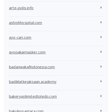
arte-polis.info
ashishhospital.com
ayo-cari.com
ayopakaimasker.com
badanwakafindonesia.com
badiklatkejaksaan.academy
bakeryunlimitedtoledo.com
bakulnusantara.com