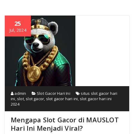
25
Jul, 2024
admin
Slot Gacor Hari Ini
situs slot gacor hari
ini
,
slot
,
slot gacor
,
slot gacor hari ini
,
slot gacor hari ini
2024
Mengapa Slot Gacor di MAUSLOT
Hari Ini Menjadi Viral?