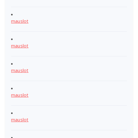
mauslot
mauslot
mauslot
mauslot
mauslot