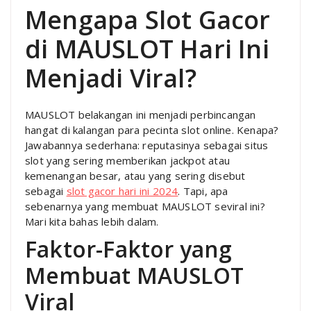
Mengapa Slot Gacor
di MAUSLOT Hari Ini
Menjadi Viral?
MAUSLOT belakangan ini menjadi perbincangan
hangat di kalangan para pecinta slot online. Kenapa?
Jawabannya sederhana: reputasinya sebagai situs
slot yang sering memberikan jackpot atau
kemenangan besar, atau yang sering disebut
sebagai
slot gacor hari ini 2024
. Tapi, apa
sebenarnya yang membuat MAUSLOT seviral ini?
Mari kita bahas lebih dalam.
Faktor-Faktor yang
Membuat MAUSLOT
Viral