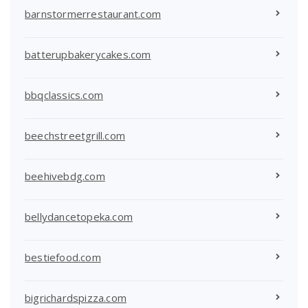
barnstormerrestaurant.com
batterupbakerycakes.com
bbqclassics.com
beechstreetgrill.com
beehivebdg.com
bellydancetopeka.com
bestiefood.com
bigrichardspizza.com