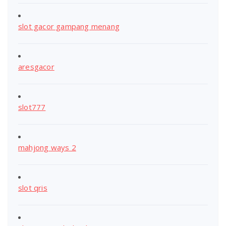
slot gacor gampang menang
aresgacor
slot777
mahjong ways 2
slot qris