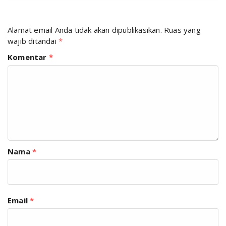
Alamat email Anda tidak akan dipublikasikan.
Ruas yang
wajib ditandai
*
Komentar
*
Nama
*
Email
*