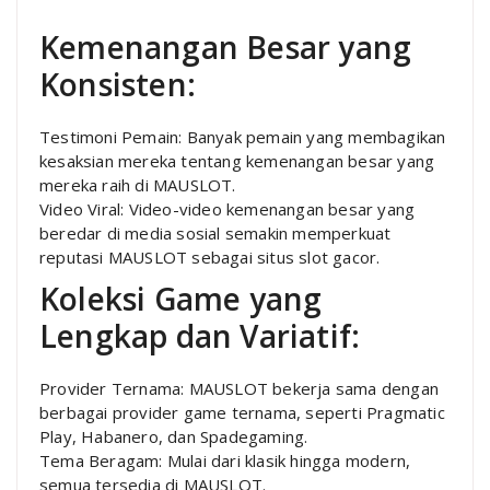
Kemenangan Besar yang
Konsisten:
Testimoni Pemain: Banyak pemain yang membagikan
kesaksian mereka tentang kemenangan besar yang
mereka raih di MAUSLOT.
Video Viral: Video-video kemenangan besar yang
beredar di media sosial semakin memperkuat
reputasi MAUSLOT sebagai situs slot gacor.
Koleksi Game yang
Lengkap dan Variatif:
Provider Ternama: MAUSLOT bekerja sama dengan
berbagai provider game ternama, seperti Pragmatic
Play, Habanero, dan Spadegaming.
Tema Beragam: Mulai dari klasik hingga modern,
semua tersedia di MAUSLOT.