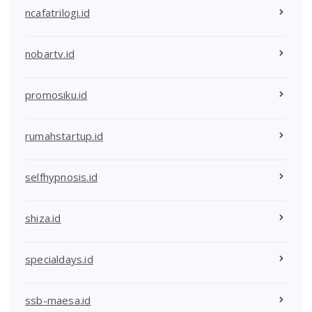
ncafatrilogi.id
nobartv.id
promosiku.id
rumahstartup.id
selfhypnosis.id
shiza.id
specialdays.id
ssb-maesa.id