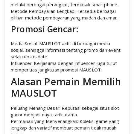
melalui berbagai perangkat, termasuk smartphone.
Metode Pembayaran Lengkap: Tersedia berbagai
pilihan metode pembayaran yang mudah dan aman.
Promosi Gencar:
Media Sosial: MAUSLOT aktif di berbagai media
sosial, sehingga informasi tentang promo dan event
selalu up-to-date.
Influencer: Kerjasama dengan influencer juga turut
memperluas jangkauan promosi MAUSLOT.
Alasan Pemain Memilih
MAUSLOT
Peluang Menang Besar: Reputasi sebagai situs slot
gacor menjadi daya tarik utama.
Permainan yang Menyenangkan: Koleksi game yang
lengkap dan variatif membuat pemain tidak mudah