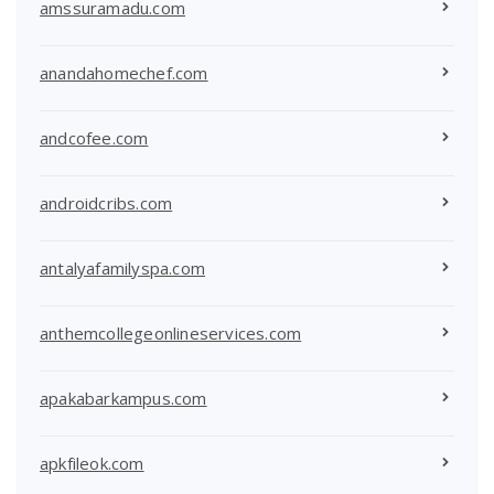
amssuramadu.com
anandahomechef.com
andcofee.com
androidcribs.com
antalyafamilyspa.com
anthemcollegeonlineservices.com
apakabarkampus.com
apkfileok.com