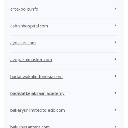
arte-polis.info
ashishhospital.com
ayo-cari.com
ayopakaimasker.com
badanwakafindonesia.com
badiklatkejaksaan.academy
bakeryunlimitedtoledo.com
bakulnusantara.com