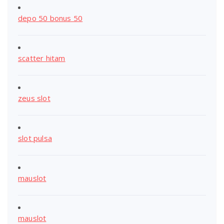
depo 50 bonus 50
scatter hitam
zeus slot
slot pulsa
mauslot
mauslot