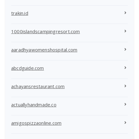
trakin.id
1000islandscampingresort.com
aaradhyawomenshospital.com
abcdguide.com
achayansrestaurant.com
actuallyhandmade.co
amigospizzaonline.com