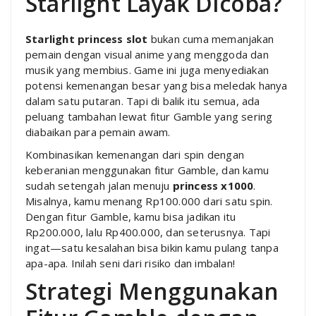
Starlight Layak Dicoba?
Starlight princess slot
bukan cuma memanjakan
pemain dengan visual anime yang menggoda dan
musik yang membius. Game ini juga menyediakan
potensi kemenangan besar yang bisa meledak hanya
dalam satu putaran. Tapi di balik itu semua, ada
peluang tambahan lewat fitur Gamble yang sering
diabaikan para pemain awam.
Kombinasikan kemenangan dari spin dengan
keberanian menggunakan fitur Gamble, dan kamu
sudah setengah jalan menuju
princess x1000
.
Misalnya, kamu menang Rp100.000 dari satu spin.
Dengan fitur Gamble, kamu bisa jadikan itu
Rp200.000, lalu Rp400.000, dan seterusnya. Tapi
ingat—satu kesalahan bisa bikin kamu pulang tanpa
apa-apa. Inilah seni dari risiko dan imbalan!
Strategi Menggunakan