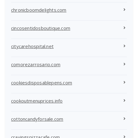
chronicboomdelights.com
cincosentidosboutique.com
citycarehospital.net
comorezarrosario.com
cookiesdisposablepens.com
cookoutmenuprices.info
cottoncandyforsale.com
cravingspizzacafe.com