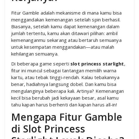
Fitur Gamble adalah mekanisme di mana kamu bisa
menggandakan kemenangan setelah spin berhasil.
Biasanya, setelah kamu dapat kemenangan dalam
jumlah tertentu, kamu akan ditawari pilihan: ambil
kemenanganmu sekarang atau bertaruh semuanya
untuk kesempatan menggandakan—atau malah
kehilangan semuanya.
Di beberapa game seperti
slot princess starlight
,
fitur ini muncul sebagai tantangan memilih warna
kartu, atau tebak tinggi-rendah. Kalau tebakannya
benar, hadiahnya langsung dobel. Dan kamu bisa
mengulanginya beberapa kali. Artinya? Kemenangan
kecil bisa berubah jadi kekayaan besar, asal kamu
tahu kapan harus berhenti dan kapan harus all-in!
Mengapa Fitur Gamble
di Slot Princess