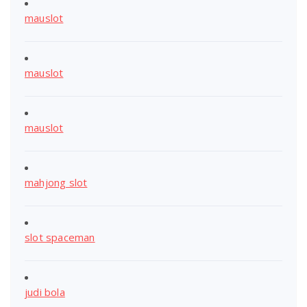
mauslot
mauslot
mauslot
mahjong slot
slot spaceman
judi bola