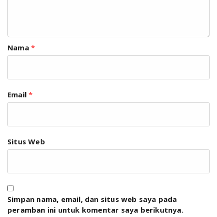
Nama
*
Email
*
Situs Web
Simpan nama, email, dan situs web saya pada
peramban ini untuk komentar saya berikutnya.