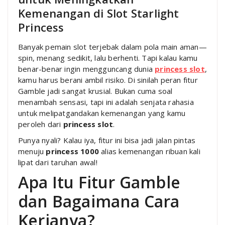
Kemenangan di Slot Starlight
Princess
Banyak pemain slot terjebak dalam pola main aman—
spin, menang sedikit, lalu berhenti. Tapi kalau kamu
benar-benar ingin mengguncang dunia
princess slot
,
kamu harus berani ambil risiko. Di sinilah peran fitur
Gamble jadi sangat krusial. Bukan cuma soal
menambah sensasi, tapi ini adalah senjata rahasia
untuk melipatgandakan kemenangan yang kamu
peroleh dari
princess slot
.
Punya nyali? Kalau iya, fitur ini bisa jadi jalan pintas
menuju
princess 1000
alias kemenangan ribuan kali
lipat dari taruhan awal!
Apa Itu Fitur Gamble
dan Bagaimana Cara
Kerjanya?