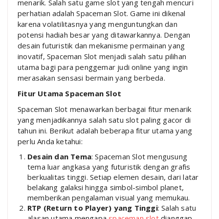
menarik. Salah satu game slot yang tengah mencuri
perhatian adalah Spaceman Slot. Game ini dikenal
karena volatilitasnya yang menguntungkan dan
potensi hadiah besar yang ditawarkannya. Dengan
desain futuristik dan mekanisme permainan yang
inovatif, Spaceman Slot menjadi salah satu pilihan
utama bagi para penggemar judi online yang ingin
merasakan sensasi bermain yang berbeda.
Fitur Utama Spaceman Slot
Spaceman Slot menawarkan berbagai fitur menarik
yang menjadikannya salah satu slot paling gacor di
tahun ini. Berikut adalah beberapa fitur utama yang
perlu Anda ketahui:
Desain dan Tema
: Spaceman Slot mengusung
tema luar angkasa yang futuristik dengan grafis
berkualitas tinggi. Setiap elemen desain, dari latar
belakang galaksi hingga simbol-simbol planet,
memberikan pengalaman visual yang memukau.
RTP (Return to Player) yang Tinggi
: Salah satu
alasan utama mengapa
spaceman slot
dianggap