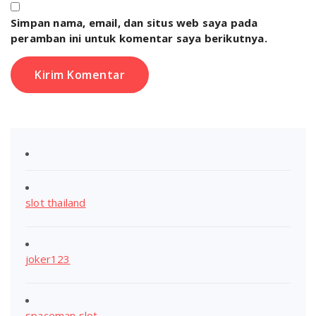
Simpan nama, email, dan situs web saya pada
peramban ini untuk komentar saya berikutnya.
slot thailand
joker123
spaceman slot