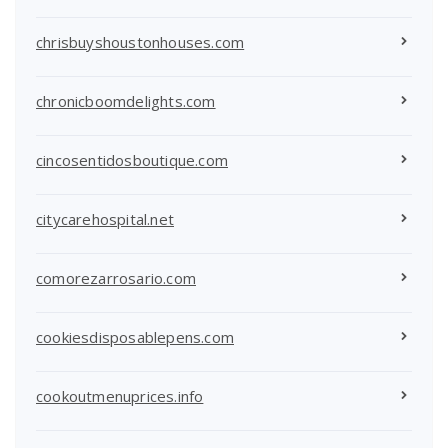
chrisbuyshoustonhouses.com
chronicboomdelights.com
cincosentidosboutique.com
citycarehospital.net
comorezarrosario.com
cookiesdisposablepens.com
cookoutmenuprices.info