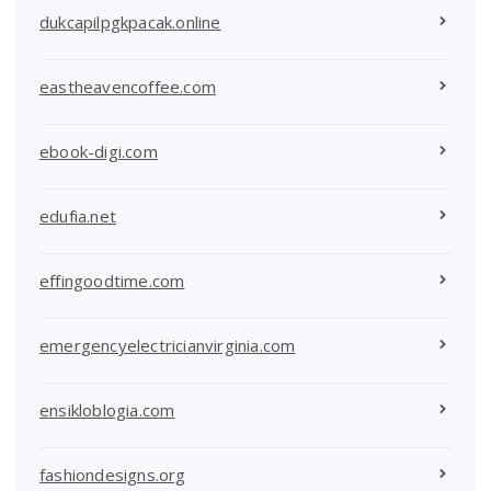
dukcapilpgkpacak.online
eastheavencoffee.com
ebook-digi.com
edufia.net
effingoodtime.com
emergencyelectricianvirginia.com
ensikloblogia.com
fashiondesigns.org