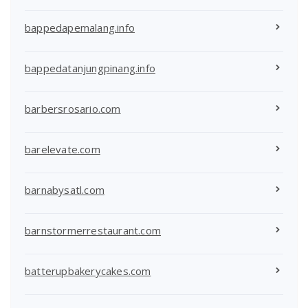
bappedapemalang.info
bappedatanjungpinang.info
barbersrosario.com
barelevate.com
barnabysatl.com
barnstormerrestaurant.com
batterupbakerycakes.com