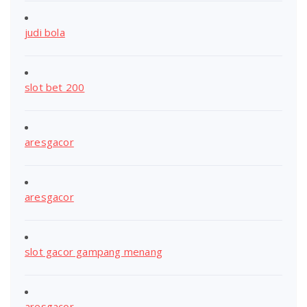
judi bola
slot bet 200
aresgacor
aresgacor
slot gacor gampang menang
aresgacor