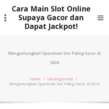
Skip
Cara Main Slot Online
to
content
Supaya Gacor dan
Dapat Jackpot!
Menguntungkan! Spaceman Slot Paling Gacor di
2024
Home
/
Uncategorized
/
Menguntungkan! Spaceman Slot Paling Gacor di 2024