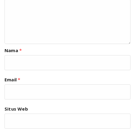
Nama
*
Email
*
Situs Web