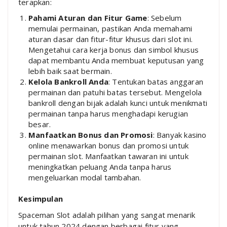
terapkan:
Pahami Aturan dan Fitur Game
: Sebelum
memulai permainan, pastikan Anda memahami
aturan dasar dan fitur-fitur khusus dari slot ini.
Mengetahui cara kerja bonus dan simbol khusus
dapat membantu Anda membuat keputusan yang
lebih baik saat bermain.
Kelola Bankroll Anda
: Tentukan batas anggaran
permainan dan patuhi batas tersebut. Mengelola
bankroll dengan bijak adalah kunci untuk menikmati
permainan tanpa harus menghadapi kerugian
besar.
Manfaatkan Bonus dan Promosi
: Banyak kasino
online menawarkan bonus dan promosi untuk
permainan slot. Manfaatkan tawaran ini untuk
meningkatkan peluang Anda tanpa harus
mengeluarkan modal tambahan.
Kesimpulan
Spaceman Slot adalah pilihan yang sangat menarik
untuk tahun 2024 dengan berbagai fitur yang