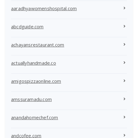
aaradhyawomenshospital.com
abcdguide.com
achayansrestaurant.com
actuallyhandmade.co
amigospizzaonline.com
amssuramadu.com
anandahomechef.com
andcofee.com