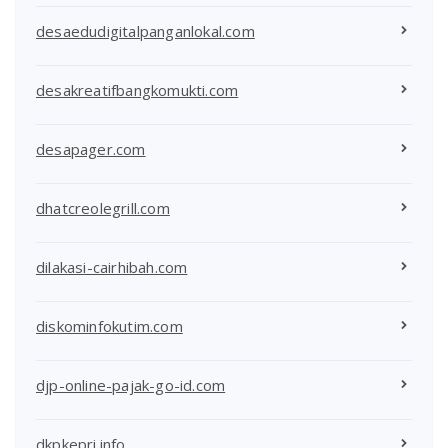
desaedudigitalpanganlokal.com
desakreatifbangkomukti.com
desapager.com
dhatcreolegrill.com
dilakasi-cairhibah.com
diskominfokutim.com
djp-online-pajak-go-id.com
dkpkepri.info