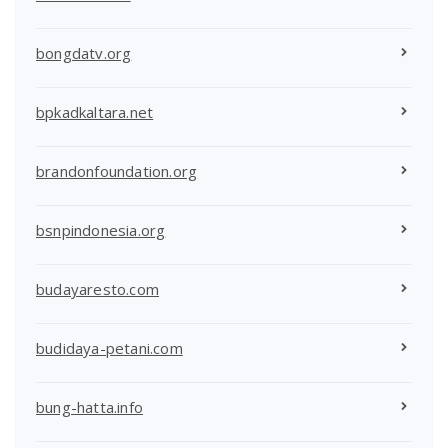
bongdatv.org
bpkadkaltara.net
brandonfoundation.org
bsnpindonesia.org
budayaresto.com
budidaya-petani.com
bung-hatta.info