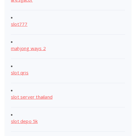
slot777
mahjong ways 2
slot qris
slot server thailand
slot depo 5k