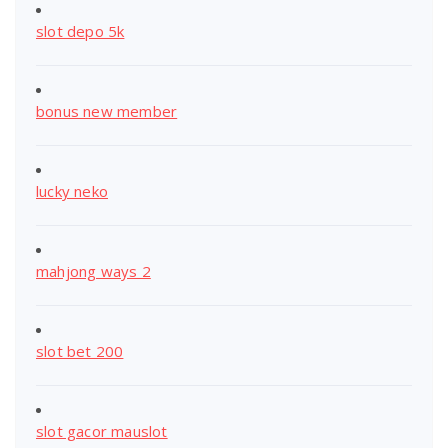
slot depo 5k
bonus new member
lucky neko
mahjong ways 2
slot bet 200
slot gacor mauslot