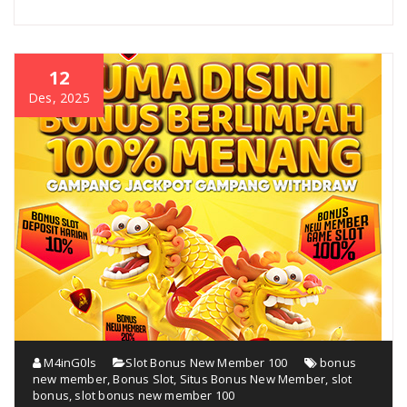
12
Des, 2025
M4inG0ls
Slot Bonus New Member 100
bonus
new member
,
Bonus Slot
,
Situs Bonus New Member
,
slot
bonus
,
slot bonus new member 100