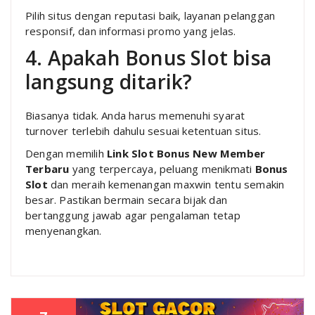
Pilih situs dengan reputasi baik, layanan pelanggan
responsif, dan informasi promo yang jelas.
4. Apakah Bonus Slot bisa
langsung ditarik?
Biasanya tidak. Anda harus memenuhi syarat
turnover terlebih dahulu sesuai ketentuan situs.
Dengan memilih
Link Slot Bonus New Member
Terbaru
yang terpercaya, peluang menikmati
Bonus
Slot
dan meraih kemenangan maxwin tentu semakin
besar. Pastikan bermain secara bijak dan
bertanggung jawab agar pengalaman tetap
menyenangkan.