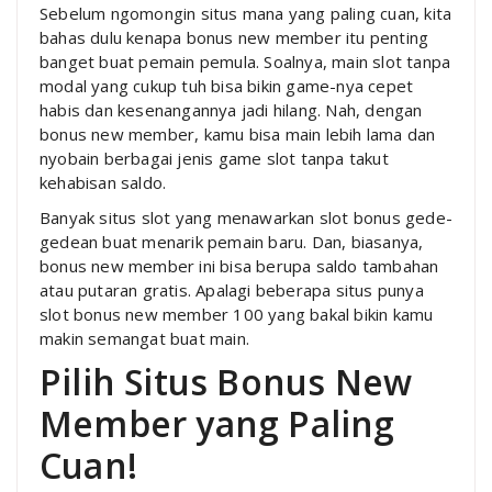
Sebelum ngomongin situs mana yang paling cuan, kita
bahas dulu kenapa bonus new member itu penting
banget buat pemain pemula. Soalnya, main slot tanpa
modal yang cukup tuh bisa bikin game-nya cepet
habis dan kesenangannya jadi hilang. Nah, dengan
bonus new member, kamu bisa main lebih lama dan
nyobain berbagai jenis game slot tanpa takut
kehabisan saldo.
Banyak situs slot yang menawarkan slot bonus gede-
gedean buat menarik pemain baru. Dan, biasanya,
bonus new member ini bisa berupa saldo tambahan
atau putaran gratis. Apalagi beberapa situs punya
slot bonus new member 100 yang bakal bikin kamu
makin semangat buat main.
Pilih Situs Bonus New
Member yang Paling
Cuan!