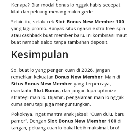
Kenapa? Biar modal bonus lo nggak habis secepat
kilat dan peluang menang makin gede.
Selain itu, selalu cek
Slot Bonus New Member 100
yang lagi promo. Banyak situs ngasih extra free spin
atau cashback buat member baru. Ini kombinasi maut
buat nambah saldo tanpa tambahan deposit.
Kesimpulan
So, buat lo yang pengen cuan di 2026, jangan
remehkan kekuatan
Bonus New Member
. Main di
Situs Bonus New Member
yang terpercaya,
manfaatin
Slot Bonus
, dan jangan lupa optimize
strategi main lo. Dijamin, pengalaman main lo nggak
cuma seru tapi juga menguntungkan.
Pokoknya, ingat mantra anak Jaksel: “Cuan dulu, baru
pamer”. Dengan
Slot Bonus New Member 100
di
tangan, peluang cuan lo bakal lebih maksimal, bro!