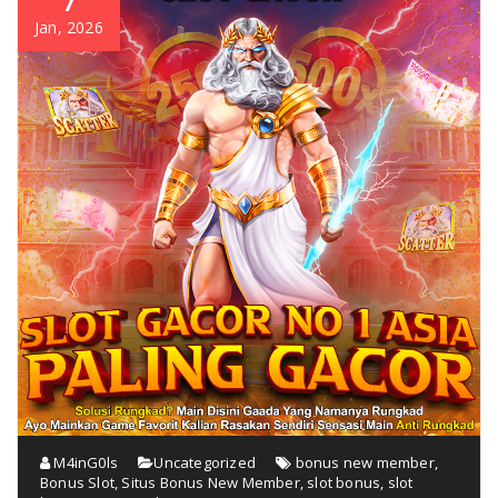
7
Jan, 2026
M4inG0ls
Uncategorized
bonus new member
,
Bonus Slot
,
Situs Bonus New Member
,
slot bonus
,
slot