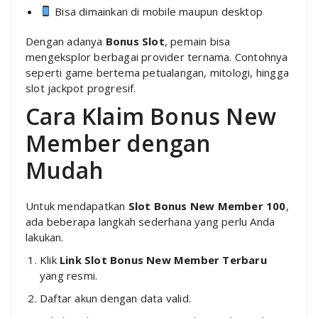
Bisa dimainkan di mobile maupun desktop
Dengan adanya
Bonus Slot
, pemain bisa
mengeksplor berbagai provider ternama. Contohnya
seperti game bertema petualangan, mitologi, hingga
slot jackpot progresif.
Cara Klaim Bonus New
Member dengan
Mudah
Untuk mendapatkan
Slot Bonus New Member 100
,
ada beberapa langkah sederhana yang perlu Anda
lakukan.
Klik
Link Slot Bonus New Member Terbaru
yang resmi.
Daftar akun dengan data valid.