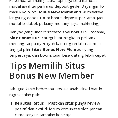
kesempatan main gratis, tapi juga bisa nambah
modal awal tanpa harus deposit gede. Bayangin, lo
masuk ke
Slot Bonus New Member 100
misalnya,
langsung dapet 100% bonus deposit pertama. Jadi
modal lo dobel, peluang menang juga makin tinggi.
Banyak yang underestimate soal bonus ini. Padahal,
Slot Bonus
itu strategi buat ningkatin peluang
menang tanpa ngerogoh kantong terlalu dalem. Lo
tinggal pilih
Situs Bonus New Member
yang
terpercaya, dan boom, cuan bisa datang lebih cepat.
Tips Memilih Situs
Bonus New Member
Nih, gue kasih beberapa tips ala anak Jaksel biar lo
nggak salah pilih:
Reputasi Situs
– Pastikan situs punya review
positif dan aktif di forum komunitas slot. Jangan
cuma tergiur tampilan kece aja.