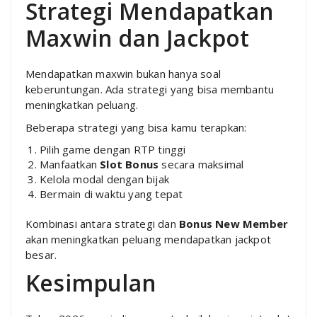
Strategi Mendapatkan
Maxwin dan Jackpot
Mendapatkan maxwin bukan hanya soal
keberuntungan. Ada strategi yang bisa membantu
meningkatkan peluang.
Beberapa strategi yang bisa kamu terapkan:
Pilih game dengan RTP tinggi
Manfaatkan
Slot Bonus
secara maksimal
Kelola modal dengan bijak
Bermain di waktu yang tepat
Kombinasi antara strategi dan
Bonus New Member
akan meningkatkan peluang mendapatkan jackpot
besar.
Kesimpulan