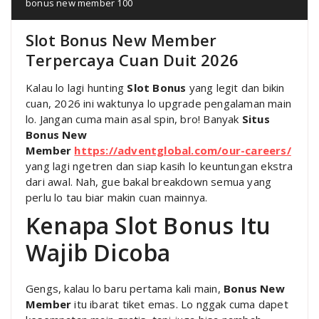
bonus new member 100
Slot Bonus New Member
Terpercaya Cuan Duit 2026
Kalau lo lagi hunting
Slot Bonus
yang legit dan bikin
cuan, 2026 ini waktunya lo upgrade pengalaman main
lo. Jangan cuma main asal spin, bro! Banyak
Situs
Bonus New
Member
https://adventglobal.com/our-careers/
yang lagi ngetren dan siap kasih lo keuntungan ekstra
dari awal. Nah, gue bakal breakdown semua yang
perlu lo tau biar makin cuan mainnya.
Kenapa Slot Bonus Itu
Wajib Dicoba
Gengs, kalau lo baru pertama kali main,
Bonus New
Member
itu ibarat tiket emas. Lo nggak cuma dapet