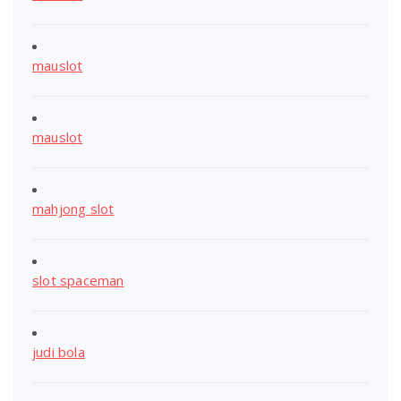
mauslot
mauslot
mahjong slot
slot spaceman
judi bola