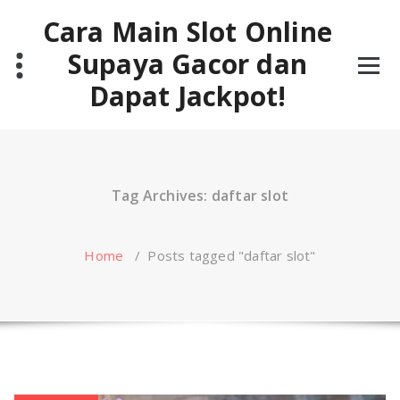
Skip
Cara Main Slot Online
to
content
Supaya Gacor dan
Dapat Jackpot!
Tag Archives: daftar slot
Home
/
Posts tagged "daftar slot"