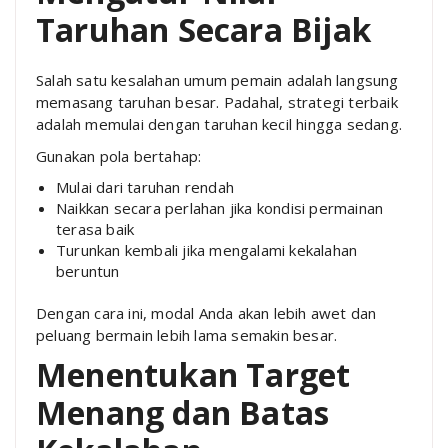
Taruhan Secara Bijak
Salah satu kesalahan umum pemain adalah langsung
memasang taruhan besar. Padahal, strategi terbaik
adalah memulai dengan taruhan kecil hingga sedang.
Gunakan pola bertahap:
Mulai dari taruhan rendah
Naikkan secara perlahan jika kondisi permainan
terasa baik
Turunkan kembali jika mengalami kekalahan
beruntun
Dengan cara ini, modal Anda akan lebih awet dan
peluang bermain lebih lama semakin besar.
Menentukan Target
Menang dan Batas