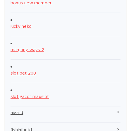
bonus new member
lucky neko
mahjong ways 2
slot bet 200
slot gacor mauslot
aiva.id
fishinfun.id