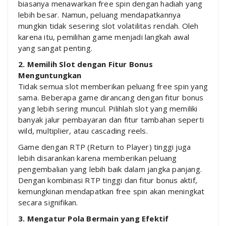
biasanya menawarkan free spin dengan hadiah yang
lebih besar. Namun, peluang mendapatkannya
mungkin tidak sesering slot volatilitas rendah. Oleh
karena itu, pemilihan game menjadi langkah awal
yang sangat penting.
2. Memilih Slot dengan Fitur Bonus
Menguntungkan
Tidak semua slot memberikan peluang free spin yang
sama. Beberapa game dirancang dengan fitur bonus
yang lebih sering muncul. Pilihlah slot yang memiliki
banyak jalur pembayaran dan fitur tambahan seperti
wild, multiplier, atau cascading reels.
Game dengan RTP (Return to Player) tinggi juga
lebih disarankan karena memberikan peluang
pengembalian yang lebih baik dalam jangka panjang.
Dengan kombinasi RTP tinggi dan fitur bonus aktif,
kemungkinan mendapatkan free spin akan meningkat
secara signifikan.
3. Mengatur Pola Bermain yang Efektif