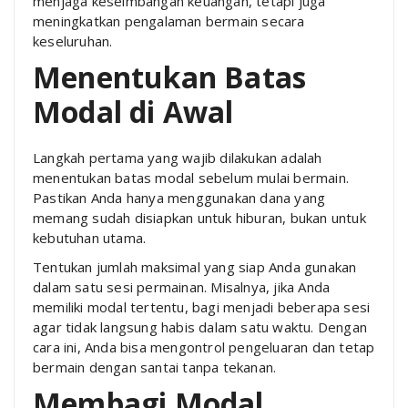
menjaga keseimbangan keuangan, tetapi juga
meningkatkan pengalaman bermain secara
keseluruhan.
Menentukan Batas
Modal di Awal
Langkah pertama yang wajib dilakukan adalah
menentukan batas modal sebelum mulai bermain.
Pastikan Anda hanya menggunakan dana yang
memang sudah disiapkan untuk hiburan, bukan untuk
kebutuhan utama.
Tentukan jumlah maksimal yang siap Anda gunakan
dalam satu sesi permainan. Misalnya, jika Anda
memiliki modal tertentu, bagi menjadi beberapa sesi
agar tidak langsung habis dalam satu waktu. Dengan
cara ini, Anda bisa mengontrol pengeluaran dan tetap
bermain dengan santai tanpa tekanan.
Membagi Modal