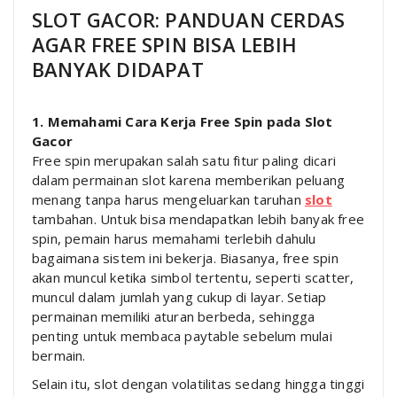
SLOT GACOR: PANDUAN CERDAS
AGAR FREE SPIN BISA LEBIH
BANYAK DIDAPAT
1. Memahami Cara Kerja Free Spin pada Slot
Gacor
Free spin merupakan salah satu fitur paling dicari
dalam permainan slot karena memberikan peluang
menang tanpa harus mengeluarkan taruhan
slot
tambahan. Untuk bisa mendapatkan lebih banyak free
spin, pemain harus memahami terlebih dahulu
bagaimana sistem ini bekerja. Biasanya, free spin
akan muncul ketika simbol tertentu, seperti scatter,
muncul dalam jumlah yang cukup di layar. Setiap
permainan memiliki aturan berbeda, sehingga
penting untuk membaca paytable sebelum mulai
bermain.
Selain itu, slot dengan volatilitas sedang hingga tinggi