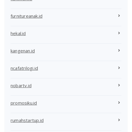
furnitureanak.id
hekal.id
kangenan.id
ncafatrilogi.id
nobartv.id
promosiku.id
rumahstartup.id