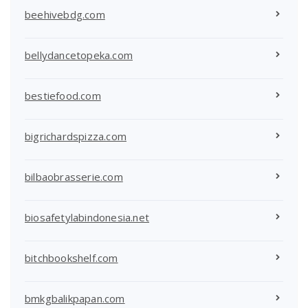
beehivebdg.com
bellydancetopeka.com
bestiefood.com
bigrichardspizza.com
bilbaobrasserie.com
biosafetylabindonesia.net
bitchbookshelf.com
bmkgbalikpapan.com