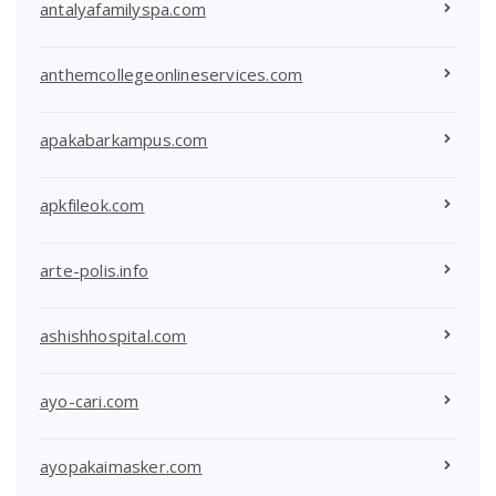
antalyafamilyspa.com
anthemcollegeonlineservices.com
apakabarkampus.com
apkfileok.com
arte-polis.info
ashishhospital.com
ayo-cari.com
ayopakaimasker.com