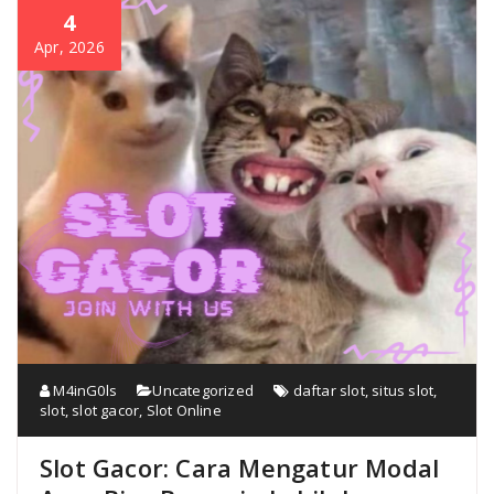
4
Apr, 2026
M4inG0ls
Uncategorized
daftar slot
,
situs slot
,
slot
,
slot gacor
,
Slot Online
Slot Gacor: Cara Mengatur Modal