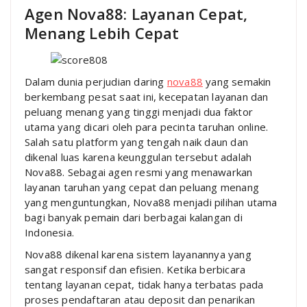
Agen Nova88: Layanan Cepat,
Menang Lebih Cepat
Dalam dunia perjudian daring
nova88
yang semakin
berkembang pesat saat ini, kecepatan layanan dan
peluang menang yang tinggi menjadi dua faktor
utama yang dicari oleh para pecinta taruhan online.
Salah satu platform yang tengah naik daun dan
dikenal luas karena keunggulan tersebut adalah
Nova88. Sebagai agen resmi yang menawarkan
layanan taruhan yang cepat dan peluang menang
yang menguntungkan, Nova88 menjadi pilihan utama
bagi banyak pemain dari berbagai kalangan di
Indonesia.
Nova88 dikenal karena sistem layanannya yang
sangat responsif dan efisien. Ketika berbicara
tentang layanan cepat, tidak hanya terbatas pada
proses pendaftaran atau deposit dan penarikan