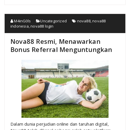
M4inG0ls
Uncategorized
nova88
,
nova88
indonesia
,
nova88 login
Nova88 Resmi, Menawarkan
Bonus Referral Menguntungkan
Dalam dunia perjudian online dan taruhan digital,