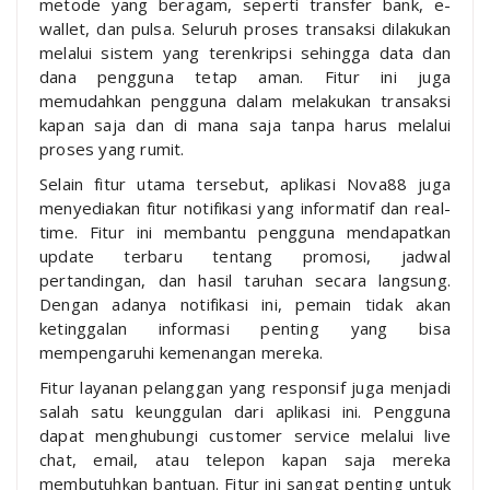
metode yang beragam, seperti transfer bank, e-
wallet, dan pulsa. Seluruh proses transaksi dilakukan
melalui sistem yang terenkripsi sehingga data dan
dana pengguna tetap aman. Fitur ini juga
memudahkan pengguna dalam melakukan transaksi
kapan saja dan di mana saja tanpa harus melalui
proses yang rumit.
Selain fitur utama tersebut, aplikasi Nova88 juga
menyediakan fitur notifikasi yang informatif dan real-
time. Fitur ini membantu pengguna mendapatkan
update terbaru tentang promosi, jadwal
pertandingan, dan hasil taruhan secara langsung.
Dengan adanya notifikasi ini, pemain tidak akan
ketinggalan informasi penting yang bisa
mempengaruhi kemenangan mereka.
Fitur layanan pelanggan yang responsif juga menjadi
salah satu keunggulan dari aplikasi ini. Pengguna
dapat menghubungi customer service melalui live
chat, email, atau telepon kapan saja mereka
membutuhkan bantuan. Fitur ini sangat penting untuk