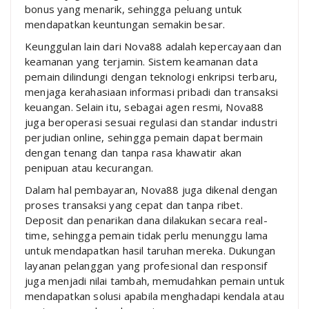
bonus yang menarik, sehingga peluang untuk
mendapatkan keuntungan semakin besar.
Keunggulan lain dari Nova88 adalah kepercayaan dan
keamanan yang terjamin. Sistem keamanan data
pemain dilindungi dengan teknologi enkripsi terbaru,
menjaga kerahasiaan informasi pribadi dan transaksi
keuangan. Selain itu, sebagai agen resmi, Nova88
juga beroperasi sesuai regulasi dan standar industri
perjudian online, sehingga pemain dapat bermain
dengan tenang dan tanpa rasa khawatir akan
penipuan atau kecurangan.
Dalam hal pembayaran, Nova88 juga dikenal dengan
proses transaksi yang cepat dan tanpa ribet.
Deposit dan penarikan dana dilakukan secara real-
time, sehingga pemain tidak perlu menunggu lama
untuk mendapatkan hasil taruhan mereka. Dukungan
layanan pelanggan yang profesional dan responsif
juga menjadi nilai tambah, memudahkan pemain untuk
mendapatkan solusi apabila menghadapi kendala atau