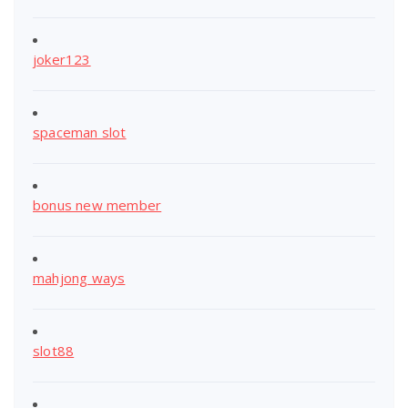
joker123
spaceman slot
bonus new member
mahjong ways
slot88