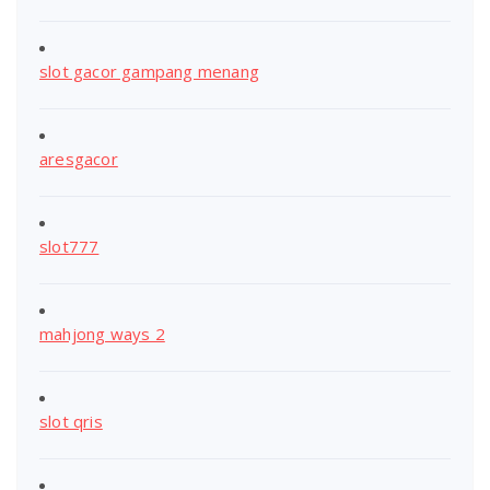
slot gacor gampang menang
aresgacor
slot777
mahjong ways 2
slot qris