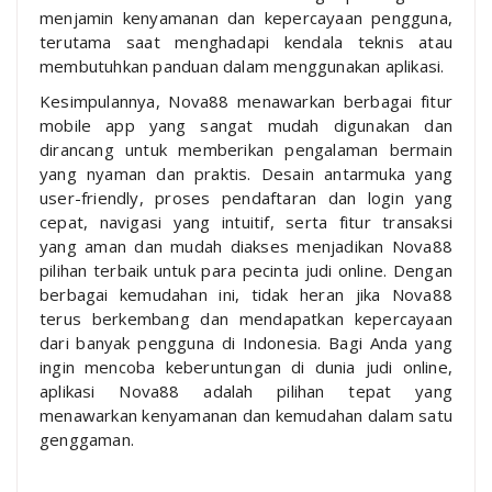
menjamin kenyamanan dan kepercayaan pengguna,
terutama saat menghadapi kendala teknis atau
membutuhkan panduan dalam menggunakan aplikasi.
Kesimpulannya, Nova88 menawarkan berbagai fitur
mobile app yang sangat mudah digunakan dan
dirancang untuk memberikan pengalaman bermain
yang nyaman dan praktis. Desain antarmuka yang
user-friendly, proses pendaftaran dan login yang
cepat, navigasi yang intuitif, serta fitur transaksi
yang aman dan mudah diakses menjadikan Nova88
pilihan terbaik untuk para pecinta judi online. Dengan
berbagai kemudahan ini, tidak heran jika Nova88
terus berkembang dan mendapatkan kepercayaan
dari banyak pengguna di Indonesia. Bagi Anda yang
ingin mencoba keberuntungan di dunia judi online,
aplikasi Nova88 adalah pilihan tepat yang
menawarkan kenyamanan dan kemudahan dalam satu
genggaman.