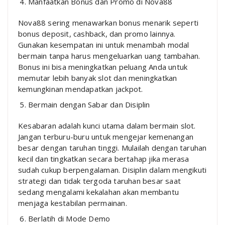
Manfaatkan Bonus dan Promo di Nova88
Nova88 sering menawarkan bonus menarik seperti
bonus deposit, cashback, dan promo lainnya.
Gunakan kesempatan ini untuk menambah modal
bermain tanpa harus mengeluarkan uang tambahan.
Bonus ini bisa meningkatkan peluang Anda untuk
memutar lebih banyak slot dan meningkatkan
kemungkinan mendapatkan jackpot.
Bermain dengan Sabar dan Disiplin
Kesabaran adalah kunci utama dalam bermain slot.
Jangan terburu-buru untuk mengejar kemenangan
besar dengan taruhan tinggi. Mulailah dengan taruhan
kecil dan tingkatkan secara bertahap jika merasa
sudah cukup berpengalaman. Disiplin dalam mengikuti
strategi dan tidak tergoda taruhan besar saat
sedang mengalami kekalahan akan membantu
menjaga kestabilan permainan.
Berlatih di Mode Demo