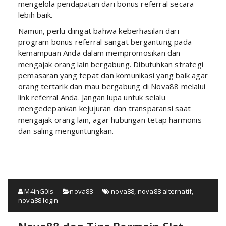
mengelola pendapatan dari bonus referral secara
lebih baik.
Namun, perlu diingat bahwa keberhasilan dari
program bonus referral sangat bergantung pada
kemampuan Anda dalam mempromosikan dan
mengajak orang lain bergabung. Dibutuhkan strategi
pemasaran yang tepat dan komunikasi yang baik agar
orang tertarik dan mau bergabung di Nova88 melalui
link referral Anda. Jangan lupa untuk selalu
mengedepankan kejujuran dan transparansi saat
mengajak orang lain, agar hubungan tetap harmonis
dan saling menguntungkan.
M4inG0ls
nova88
nova88
,
nova88 alternatif
,
nova88 login