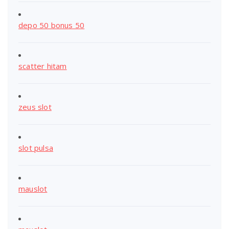
depo 50 bonus 50
scatter hitam
zeus slot
slot pulsa
mauslot