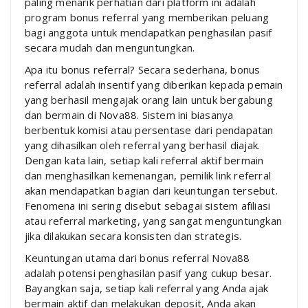
paling menarik perhatian dari platform ini adalah
program bonus referral yang memberikan peluang
bagi anggota untuk mendapatkan penghasilan pasif
secara mudah dan menguntungkan.
Apa itu bonus referral? Secara sederhana, bonus
referral adalah insentif yang diberikan kepada pemain
yang berhasil mengajak orang lain untuk bergabung
dan bermain di Nova88. Sistem ini biasanya
berbentuk komisi atau persentase dari pendapatan
yang dihasilkan oleh referral yang berhasil diajak.
Dengan kata lain, setiap kali referral aktif bermain
dan menghasilkan kemenangan, pemilik link referral
akan mendapatkan bagian dari keuntungan tersebut.
Fenomena ini sering disebut sebagai sistem afiliasi
atau referral marketing, yang sangat menguntungkan
jika dilakukan secara konsisten dan strategis.
Keuntungan utama dari bonus referral Nova88
adalah potensi penghasilan pasif yang cukup besar.
Bayangkan saja, setiap kali referral yang Anda ajak
bermain aktif dan melakukan deposit, Anda akan