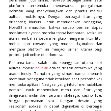
permainan judi online. Nova88 sebagai salah satu
platform terkemuka menawarkan pengalaman
bermain yang menyenangkan dan praktis melalui
aplikasi mobile-nya. Dengan berbagai fitur yang
dirancang khusus untuk memudahkan pengguna,
Nova88 memastikan bahwa setiap pemain dapat
menikmati layanan mereka tanpa hambatan. Artikel ini
akan membahas secara lengkap mengenai fitur-fitur
mobile app Nova88 yang mudah digunakan dan
mengapa platform ini menjadi pilihan utama bagi
pecinta judi online di Indonesia.
Pertama-tama, salah satu keunggulan utama dari
aplikasi mobile
nova88
adalah desain antarmuka yang
user-friendly. Tampilan yang simpel namun menarik
membuat pengguna tidak kesulitan saat pertama kali
membuka aplikasi. Navigasi yang intuitif memudahkan
pemain untuk menemukan menu dan fitur yang
diinginkan, mulai dari taruhan olahraga, casino live,
hingga permainan slot. Dengan desain yang
responsif, aplikasi ini dapat digunakan di berbagai