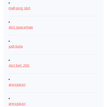
mahjong slot
slot spaceman
judi bola
slot bet 200
aresgacor
aresgacor