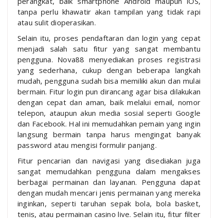
perangkat, baik smartphone Android maupun iOS,
tanpa perlu khawatir akan tampilan yang tidak rapi
atau sulit dioperasikan.
Selain itu, proses pendaftaran dan login yang cepat
menjadi salah satu fitur yang sangat membantu
pengguna. Nova88 menyediakan proses registrasi
yang sederhana, cukup dengan beberapa langkah
mudah, pengguna sudah bisa memiliki akun dan mulai
bermain. Fitur login pun dirancang agar bisa dilakukan
dengan cepat dan aman, baik melalui email, nomor
telepon, ataupun akun media sosial seperti Google
dan Facebook. Hal ini memudahkan pemain yang ingin
langsung bermain tanpa harus mengingat banyak
password atau mengisi formulir panjang.
Fitur pencarian dan navigasi yang disediakan juga
sangat memudahkan pengguna dalam mengakses
berbagai permainan dan layanan. Pengguna dapat
dengan mudah mencari jenis permainan yang mereka
inginkan, seperti taruhan sepak bola, bola basket,
tenis, atau permainan casino live. Selain itu, fitur filter