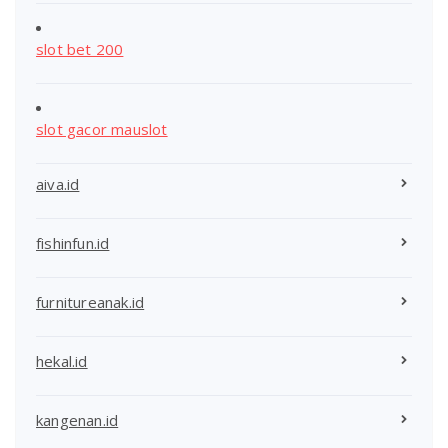
slot bet 200
slot gacor mauslot
aiva.id
fishinfun.id
furnitureanak.id
hekal.id
kangenan.id