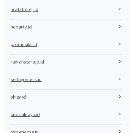
ncafatrilogi.id
nobartv.id
promosiku.id
rumahstartup.id
selfhypnosis.id
shiza.id
specialdays.id
ssb-maesa.id