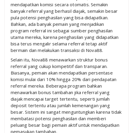
mendapatkan komisi secara otomatis. Semakin
banyak referral yang berhasil diajak, semakin besar
pula potensi penghasilan yang bisa didapatkan.
Bahkan, ada banyak pemain yang menjadikan
program referral ini sebagai sumber penghasilan
utama mereka, karena penghasilan yang didapatkan
bisa terus mengalir selama referral tetap aktif
bermain dan melakukan transaksi di Nova88.
Selain itu, Nova88 menawarkan struktur bonus
referral yang cukup kompetitif dan transparan.
Biasanya, pemain akan mendapatkan persentase
komisi mulai dari 10% hingga 20% dari pendapatan
referral mereka. Beberapa program bahkan
menawarkan bonus tambahan jika referral yang
diajak mencapai target tertentu, seperti jumlah
deposit tertentu atau jumlah kemenangan yang
besar. Sistem ini sangat menguntungkan karena tidak
membatasi potensi penghasilan dan memberi
peluang besar bagi pemain aktif untuk mendapatkan
pemasukan tambahan.