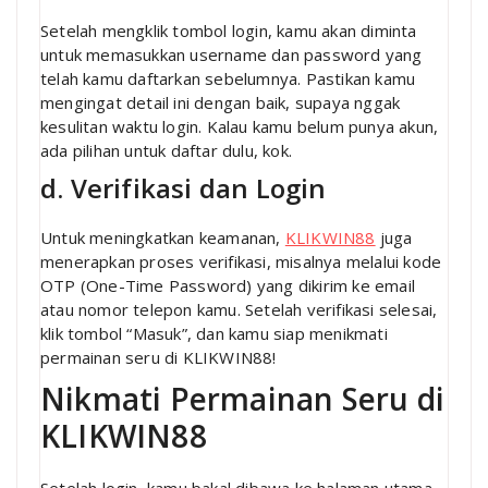
Setelah mengklik tombol login, kamu akan diminta
untuk memasukkan username dan password yang
telah kamu daftarkan sebelumnya. Pastikan kamu
mengingat detail ini dengan baik, supaya nggak
kesulitan waktu login. Kalau kamu belum punya akun,
ada pilihan untuk daftar dulu, kok.
d. Verifikasi dan Login
Untuk meningkatkan keamanan,
KLIKWIN88
juga
menerapkan proses verifikasi, misalnya melalui kode
OTP (One-Time Password) yang dikirim ke email
atau nomor telepon kamu. Setelah verifikasi selesai,
klik tombol “Masuk”, dan kamu siap menikmati
permainan seru di KLIKWIN88!
Nikmati Permainan Seru di
KLIKWIN88