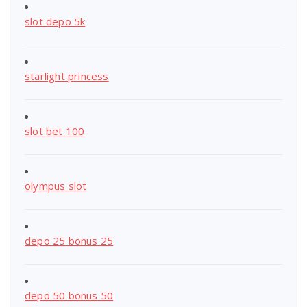
slot depo 5k
starlight princess
slot bet 100
olympus slot
depo 25 bonus 25
depo 50 bonus 50