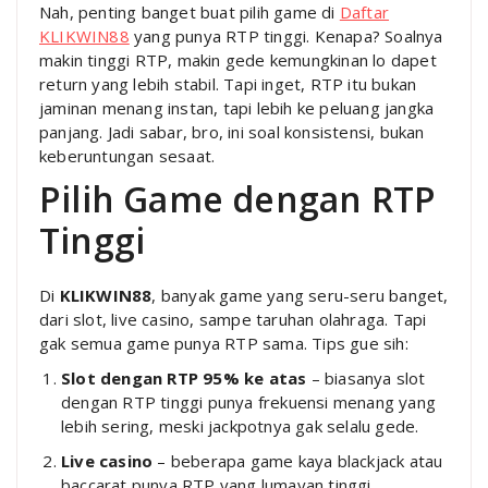
Nah, penting banget buat pilih game di
Daftar
KLIKWIN88
yang punya RTP tinggi. Kenapa? Soalnya
makin tinggi RTP, makin gede kemungkinan lo dapet
return yang lebih stabil. Tapi inget, RTP itu bukan
jaminan menang instan, tapi lebih ke peluang jangka
panjang. Jadi sabar, bro, ini soal konsistensi, bukan
keberuntungan sesaat.
Pilih Game dengan RTP
Tinggi
Di
KLIKWIN88
, banyak game yang seru-seru banget,
dari slot, live casino, sampe taruhan olahraga. Tapi
gak semua game punya RTP sama. Tips gue sih:
Slot dengan RTP 95% ke atas
– biasanya slot
dengan RTP tinggi punya frekuensi menang yang
lebih sering, meski jackpotnya gak selalu gede.
Live casino
– beberapa game kaya blackjack atau
baccarat punya RTP yang lumayan tinggi,