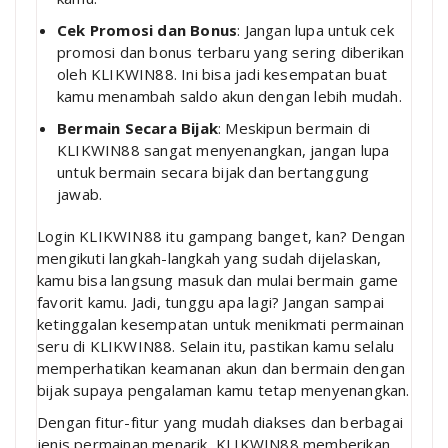
Cek Promosi dan Bonus
: Jangan lupa untuk cek
promosi dan bonus terbaru yang sering diberikan
oleh KLIKWIN88. Ini bisa jadi kesempatan buat
kamu menambah saldo akun dengan lebih mudah.
Bermain Secara Bijak
: Meskipun bermain di
KLIKWIN88 sangat menyenangkan, jangan lupa
untuk bermain secara bijak dan bertanggung
jawab.
Login KLIKWIN88 itu gampang banget, kan? Dengan
mengikuti langkah-langkah yang sudah dijelaskan,
kamu bisa langsung masuk dan mulai bermain game
favorit kamu. Jadi, tunggu apa lagi? Jangan sampai
ketinggalan kesempatan untuk menikmati permainan
seru di KLIKWIN88. Selain itu, pastikan kamu selalu
memperhatikan keamanan akun dan bermain dengan
bijak supaya pengalaman kamu tetap menyenangkan.
Dengan fitur-fitur yang mudah diakses dan berbagai
jenis permainan menarik, KLIKWIN88 memberikan