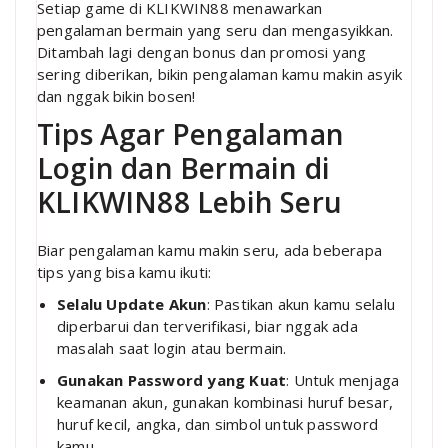
Setiap game di KLIKWIN88 menawarkan
pengalaman bermain yang seru dan mengasyikkan.
Ditambah lagi dengan bonus dan promosi yang
sering diberikan, bikin pengalaman kamu makin asyik
dan nggak bikin bosen!
Tips Agar Pengalaman
Login dan Bermain di
KLIKWIN88 Lebih Seru
Biar pengalaman kamu makin seru, ada beberapa
tips yang bisa kamu ikuti:
Selalu Update Akun
: Pastikan akun kamu selalu
diperbarui dan terverifikasi, biar nggak ada
masalah saat login atau bermain.
Gunakan Password yang Kuat
: Untuk menjaga
keamanan akun, gunakan kombinasi huruf besar,
huruf kecil, angka, dan simbol untuk password
kamu.