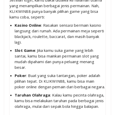
Setelah login, kamu bakal dibawa ke halaman utama
yang menampilkan berbagai jenis permainan. Nah,
KLIKWIN88 punya banyak pilihan game yang bisa
kamu coba, seperti:
Kasino Online
: Rasakan sensasi bermain kasino
langsung dari rumah. Ada permainan meja seperti
blackjack, roulette, baccarat, dan masih banyak
lagi.
Slot Game
: Jika kamu suka game yang lebih
santai, kamu bisa mainkan permainan slot yang
mudah dipahami dan punya peluang menang
besar.
Poker
: Buat yang suka tantangan, poker adalah
pilihan tepat. Di KLIKWIN88, kamu bisa main
poker online dengan pemain dari berbagai negara.
Taruhan Olahraga
: Kalau kamu pecinta olahraga,
kamu bisa melakukan taruhan pada berbagai jenis
olahraga, mulai dari sepak bola hingga balapan.