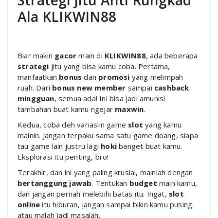
Strategi Jitu Anti Rungkad
Ala KLIKWIN88
Biar makin
gacor
main di
KLIKWIN88
, ada beberapa
strategi
jitu yang bisa kamu coba. Pertama,
manfaatkan
bonus
dan
promosi
yang melimpah
ruah. Dari
bonus new member
sampai
cashback
mingguan
, semua ada! Ini bisa jadi amunisi
tambahan buat kamu ngejar
maxwin
.
Kedua, coba deh variasiin game
slot
yang kamu
mainin. Jangan terpaku sama satu game doang, siapa
tau game lain justru lagi
hoki
banget buat kamu.
Eksplorasi itu penting, bro!
Terakhir, dan ini yang paling krusial, mainlah dengan
bertanggung jawab
. Tentukan
budget
main kamu,
dan jangan pernah melebihi batas itu. Ingat,
slot
online
itu hiburan, jangan sampai bikin kamu pusing
atau malah jadi masalah.