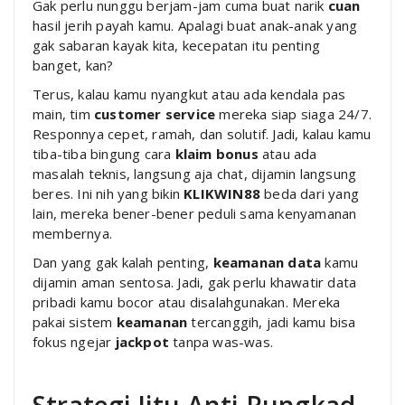
Gak perlu nunggu berjam-jam cuma buat narik
cuan
hasil jerih payah kamu. Apalagi buat anak-anak yang
gak sabaran kayak kita, kecepatan itu penting
banget, kan?
Terus, kalau kamu nyangkut atau ada kendala pas
main, tim
customer service
mereka siap siaga 24/7.
Responnya cepet, ramah, dan solutif. Jadi, kalau kamu
tiba-tiba bingung cara
klaim bonus
atau ada
masalah teknis, langsung aja chat, dijamin langsung
beres. Ini nih yang bikin
KLIKWIN88
beda dari yang
lain, mereka bener-bener peduli sama kenyamanan
membernya.
Dan yang gak kalah penting,
keamanan data
kamu
dijamin aman sentosa. Jadi, gak perlu khawatir data
pribadi kamu bocor atau disalahgunakan. Mereka
pakai sistem
keamanan
tercanggih, jadi kamu bisa
fokus ngejar
jackpot
tanpa was-was.